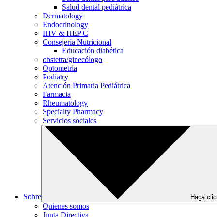
Salud dental pediátrica
Dermatology
Endocrinology
HIV & HEP C
Consejería Nutricional
Educación diabética
obstetra/ginecólogo
Optometría
Podiatry
Atención Primaria Pediátrica
Farmacia
Rheumatology
Specialty Pharmacy
Servicios sociales
Sobre
Haga clic
Quienes somos
Junta Directiva