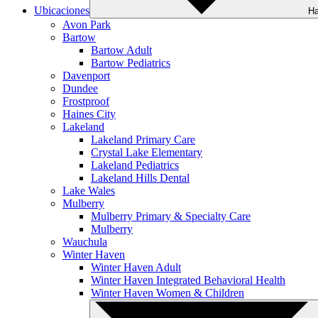
Ubicaciones
Ha
Avon Park
Bartow
Bartow Adult
Bartow Pediatrics
Davenport
Dundee
Frostproof
Haines City
Lakeland
Lakeland Primary Care
Crystal Lake Elementary
Lakeland Pediatrics
Lakeland Hills Dental
Lake Wales
Mulberry
Mulberry Primary & Specialty Care
Mulberry
Wauchula
Winter Haven
Winter Haven Adult
Winter Haven Integrated Behavioral Health
Winter Haven Women & Children