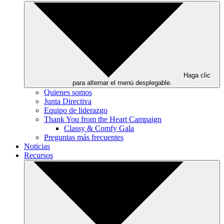
Haga clic
para alternar el menú desplegable.
Quienes somos
Junta Directiva
Equipo de liderazgo
Thank You from the Heart Campaign
Classy & Comfy Gala
Preguntas más frecuentes
Noticias
Recursos