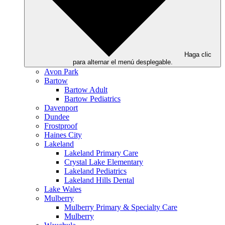
Haga clic
para alternar el menú desplegable.
Avon Park
Bartow
Bartow Adult
Bartow Pediatrics
Davenport
Dundee
Frostproof
Haines City
Lakeland
Lakeland Primary Care
Crystal Lake Elementary
Lakeland Pediatrics
Lakeland Hills Dental
Lake Wales
Mulberry
Mulberry Primary & Specialty Care
Mulberry