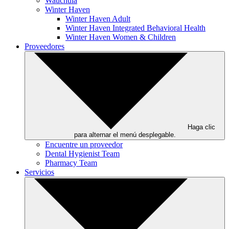
Wauchula
Winter Haven
Winter Haven Adult
Winter Haven Integrated Behavioral Health
Winter Haven Women & Children
Proveedores
Haga clic
para alternar el menú desplegable.
Encuentre un proveedor
Dental Hygienist Team
Pharmacy Team
Servicios