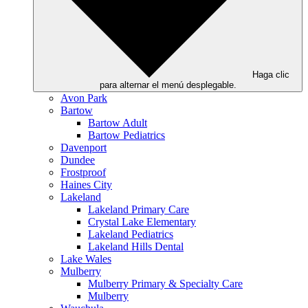
Haga clic
para alternar el menú desplegable.
Avon Park
Bartow
Bartow Adult
Bartow Pediatrics
Davenport
Dundee
Frostproof
Haines City
Lakeland
Lakeland Primary Care
Crystal Lake Elementary
Lakeland Pediatrics
Lakeland Hills Dental
Lake Wales
Mulberry
Mulberry Primary & Specialty Care
Mulberry