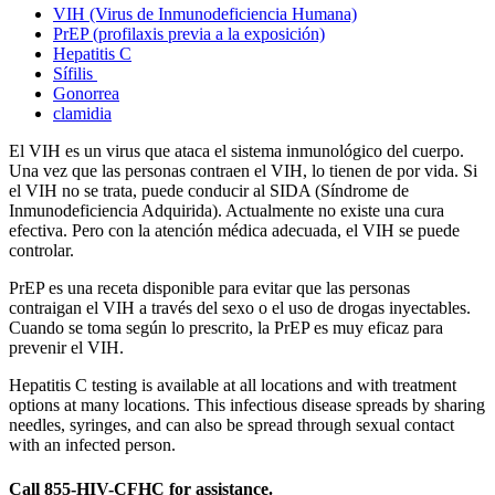
VIH (Virus de Inmunodeficiencia Humana)
PrEP (profilaxis previa a la exposición)
Hepatitis C
Sífilis
Gonorrea
clamidia
El VIH es un virus que ataca el sistema inmunológico del cuerpo.
Una vez que las personas contraen el VIH, lo tienen de por vida. Si
el VIH no se trata, puede conducir al SIDA (Síndrome de
Inmunodeficiencia Adquirida). Actualmente no existe una cura
efectiva. Pero con la atención médica adecuada, el VIH se puede
controlar.
PrEP es una receta disponible para evitar que las personas
contraigan el VIH a través del sexo o el uso de drogas inyectables.
Cuando se toma según lo prescrito, la PrEP es muy eficaz para
prevenir el VIH.
Hepatitis C testing is available at all locations and with treatment
options at many locations. This infectious disease spreads by sharing
needles, syringes, and can also be spread through sexual contact
with an infected person.
Call 855-HIV-CFHC for assistance.