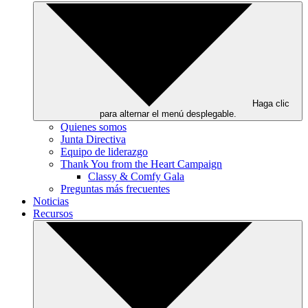
Haga clic
para alternar el menú desplegable.
Quienes somos
Junta Directiva
Equipo de liderazgo
Thank You from the Heart Campaign
Classy & Comfy Gala
Preguntas más frecuentes
Noticias
Recursos