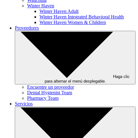
Wauchula
Winter Haven
Winter Haven Adult
Winter Haven Integrated Behavioral Health
Winter Haven Women & Children
Proveedores
Haga clic
para alternar el menú desplegable.
Encuentre un proveedor
Dental Hygienist Team
Pharmacy Team
Servicios