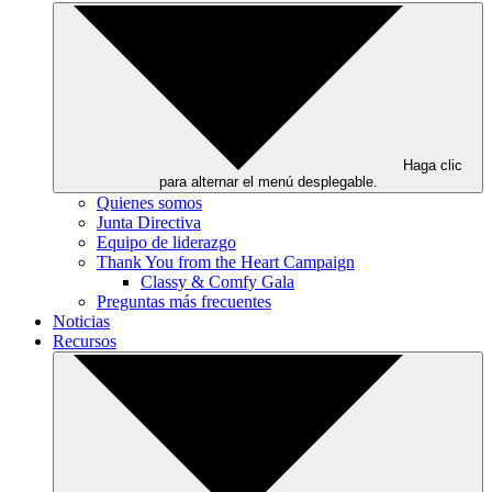
Haga clic
para alternar el menú desplegable.
Quienes somos
Junta Directiva
Equipo de liderazgo
Thank You from the Heart Campaign
Classy & Comfy Gala
Preguntas más frecuentes
Noticias
Recursos