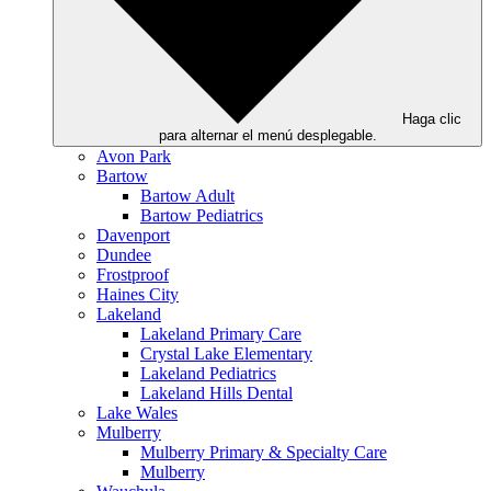
Haga clic
para alternar el menú desplegable.
Avon Park
Bartow
Bartow Adult
Bartow Pediatrics
Davenport
Dundee
Frostproof
Haines City
Lakeland
Lakeland Primary Care
Crystal Lake Elementary
Lakeland Pediatrics
Lakeland Hills Dental
Lake Wales
Mulberry
Mulberry Primary & Specialty Care
Mulberry