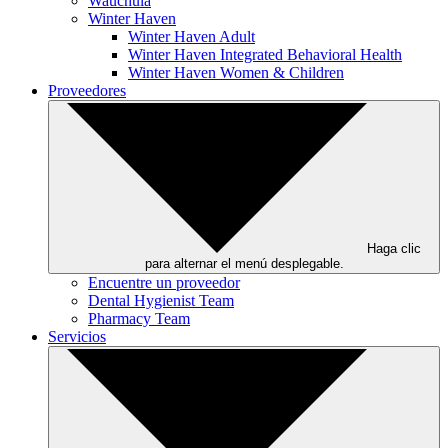
Wauchula
Winter Haven
Winter Haven Adult
Winter Haven Integrated Behavioral Health
Winter Haven Women & Children
Proveedores
Haga clic
para alternar el menú desplegable.
Encuentre un proveedor
Dental Hygienist Team
Pharmacy Team
Servicios