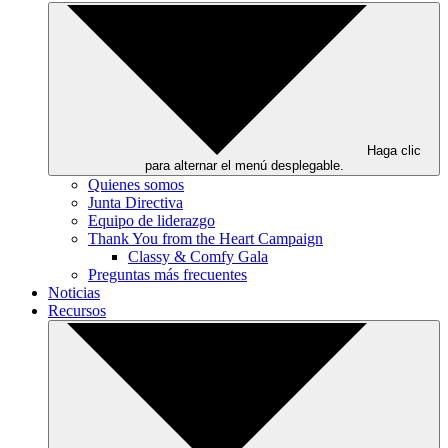
Haga clic
para alternar el menú desplegable.
Quienes somos
Junta Directiva
Equipo de liderazgo
Thank You from the Heart Campaign
Classy & Comfy Gala
Preguntas más frecuentes
Noticias
Recursos