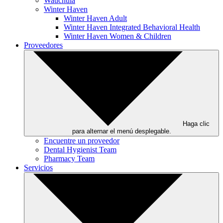
Wauchula
Winter Haven
Winter Haven Adult
Winter Haven Integrated Behavioral Health
Winter Haven Women & Children
Proveedores
Haga clic
para alternar el menú desplegable.
Encuentre un proveedor
Dental Hygienist Team
Pharmacy Team
Servicios