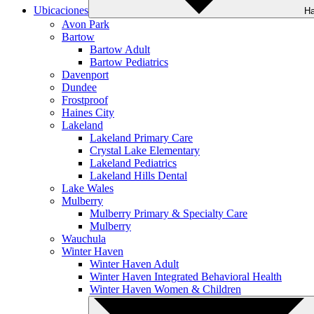
Ubicaciones
Ha
Avon Park
Bartow
Bartow Adult
Bartow Pediatrics
Davenport
Dundee
Frostproof
Haines City
Lakeland
Lakeland Primary Care
Crystal Lake Elementary
Lakeland Pediatrics
Lakeland Hills Dental
Lake Wales
Mulberry
Mulberry Primary & Specialty Care
Mulberry
Wauchula
Winter Haven
Winter Haven Adult
Winter Haven Integrated Behavioral Health
Winter Haven Women & Children