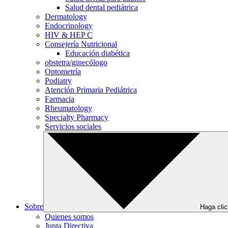
Salud dental pediátrica
Dermatology
Endocrinology
HIV & HEP C
Consejería Nutricional
Educación diabética
obstetra/ginecólogo
Optometría
Podiatry
Atención Primaria Pediátrica
Farmacia
Rheumatology
Specialty Pharmacy
Servicios sociales
Sobre
Haga clic
Quienes somos
Junta Directiva