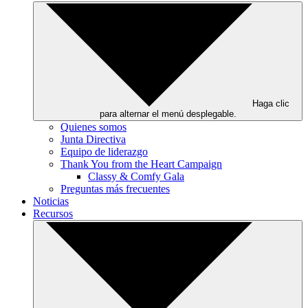
Haga clic
para alternar el menú desplegable.
Quienes somos
Junta Directiva
Equipo de liderazgo
Thank You from the Heart Campaign
Classy & Comfy Gala
Preguntas más frecuentes
Noticias
Recursos