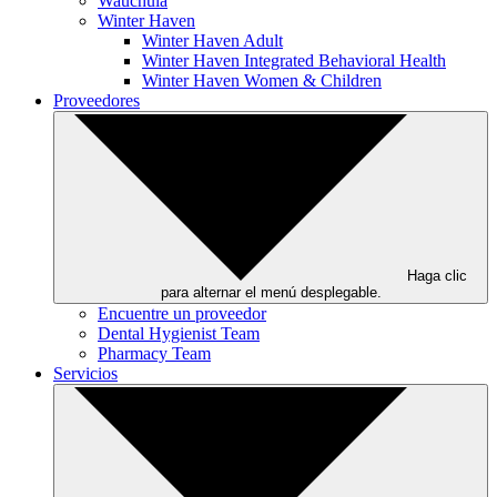
Wauchula
Winter Haven
Winter Haven Adult
Winter Haven Integrated Behavioral Health
Winter Haven Women & Children
Proveedores
Haga clic
para alternar el menú desplegable.
Encuentre un proveedor
Dental Hygienist Team
Pharmacy Team
Servicios