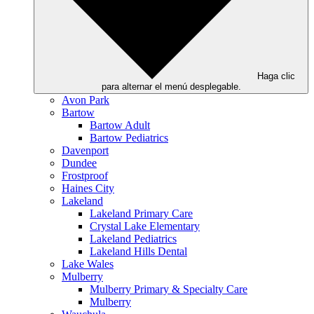
Haga clic
para alternar el menú desplegable.
Avon Park
Bartow
Bartow Adult
Bartow Pediatrics
Davenport
Dundee
Frostproof
Haines City
Lakeland
Lakeland Primary Care
Crystal Lake Elementary
Lakeland Pediatrics
Lakeland Hills Dental
Lake Wales
Mulberry
Mulberry Primary & Specialty Care
Mulberry