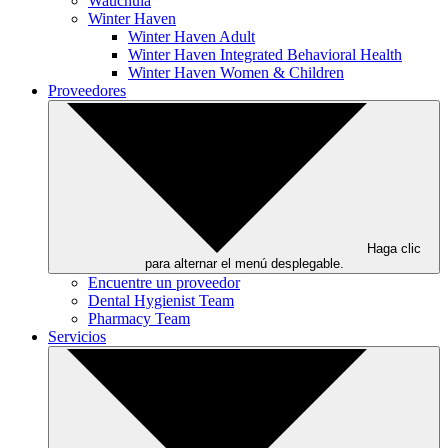
Wauchula
Winter Haven
Winter Haven Adult
Winter Haven Integrated Behavioral Health
Winter Haven Women & Children
Proveedores
Haga clic
para alternar el menú desplegable.
Encuentre un proveedor
Dental Hygienist Team
Pharmacy Team
Servicios