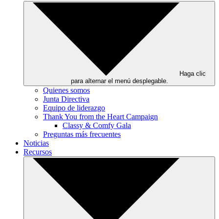
Haga clic
para alternar el menú desplegable.
Quienes somos
Junta Directiva
Equipo de liderazgo
Thank You from the Heart Campaign
Classy & Comfy Gala
Preguntas más frecuentes
Noticias
Recursos