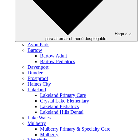
Haga clic
para alternar el menú desplegable.
Avon Park
Bartow
Bartow Adult
Bartow Pediatrics
Davenport
Dundee
Frostproof
Haines City
Lakeland
Lakeland Primary Care
Crystal Lake Elementary
Lakeland Pediatrics
Lakeland Hills Dental
Lake Wales
Mulberry
Mulberry Primary & Specialty Care
Mulberry